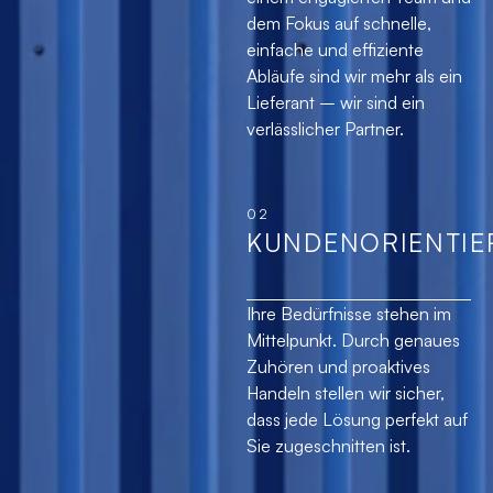
dem Fokus auf schnelle,
einfache und effiziente
Abläufe sind wir mehr als ein
Lieferant – wir sind ein
verlässlicher Partner.
02
KUNDENORIENTIE
Ihre Bedürfnisse stehen im
Mittelpunkt. Durch genaues
Zuhören und proaktives
Handeln stellen wir sicher,
dass jede Lösung perfekt auf
Sie zugeschnitten ist.