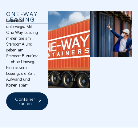
ONE-WAY
LEASING
Flexibilität
unterwegs. Mit
One-Way-Leasing
mieten Sie am
Standort A und
geben am
Standort B zurück
– ohne Umweg.
Eine clevere
Lösung, die Zeit,
Aufwand und
Kosten spart.
Container
kaufen