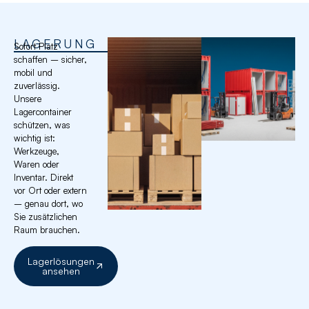
LAGERUNG
Sofort Platz
schaffen – sicher,
mobil und
zuverlässig.
Unsere
Lagercontainer
schützen, was
wichtig ist:
Werkzeuge,
Waren oder
Inventar. Direkt
vor Ort oder extern
– genau dort, wo
Sie zusätzlichen
Raum brauchen.
Lagerlösungen
ansehen