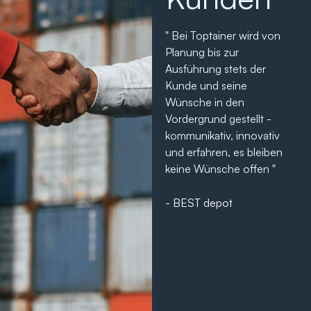
lent
" Als langjähriger
" Bei Toptainer wird von
“ 
ner
Geschäftspartner
Planung bis zur
Sp
bedanken wir uns für den
Ausführung stets der
im
nce
stets professionellen
Kunde und seine
Di
The
Service und permanent
Wünsche in den
Ku
n
hervorragende
Vordergrund gestellt -
un
sense
Umsetzung unserer Wünsche
kommunikativ, innovativ
Te
"
und erfahren, es bleiben
Ko
e
keine Wünsche offen "
Wi
very
we
- Seaway Logistics
 and
we
- BEST depot
nd
gu
s. ”
- 