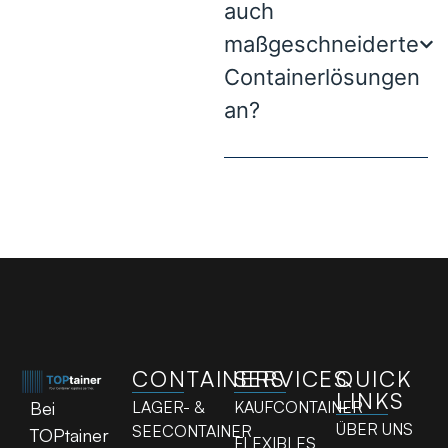
auch
maßgeschneiderte
Containerlösungen
an?
CONTAINERS
SERVICES
QUICK
LINKS
LAGER- &
KAUFCONTAINER
Bei
ÜBER UNS
SEECONTAINER
TOPtainer
FLEXIBLES