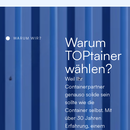
Warum
WARUM WIR?
TOPtainer
wählen?
Weil Ihr
Containerpartner
genauso solide sein
sollte wie die
Container selbst. Mit
über 30 Jahren
Erfahrung, einem