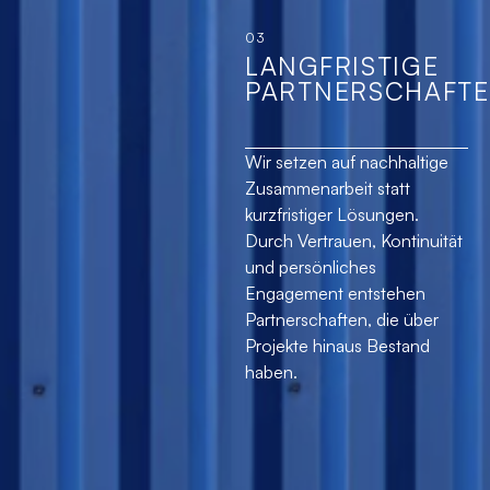
03
LANGFRISTIGE
PARTNERSCHAFT
Wir setzen auf nachhaltige
Zusammenarbeit statt
kurzfristiger Lösungen.
Durch Vertrauen, Kontinuität
und persönliches
Engagement entstehen
Partnerschaften, die über
Projekte hinaus Bestand
haben.