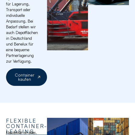
für Lagerung,
Transport oder
individuelle
Anpassung. Bei
Bedarf stellen wir
auch Depotflächen
in Deutschland
und Benelux für
eine bequeme
Partnerlagerung
zur Verfügung.
Container
kaufen
FLEXIBLE
CONTAINER-
LEASING
Flexibilität ist alles.