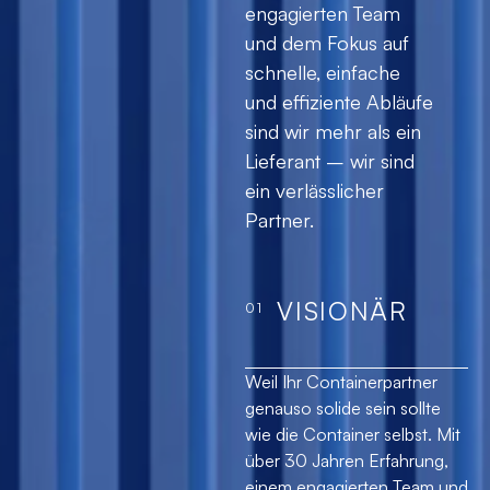
engagierten Team
und dem Fokus auf
schnelle, einfache
und effiziente Abläufe
sind wir mehr als ein
Lieferant – wir sind
ein verlässlicher
Partner.
VISIONÄR
01
Weil Ihr Containerpartner
genauso solide sein sollte
wie die Container selbst. Mit
über 30 Jahren Erfahrung,
einem engagierten Team und