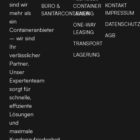
sind wir
KONTAKT
BÜRO &
CONTAINER
mehr als
IMPRESSUM
SANITÄRCONTAINER
LEASING
ein
DATENSCHUT
ONE-WAY
Containeranbieter
LEASING
AGB
– wir sind
TRANSPORT
Ihr
LAGERUNG
verlässlicher
Partner.
Unser
Expertenteam
sorgt für
schnelle,
effiziente
Lösungen
und
maximale
Kundenzufriedenheit.