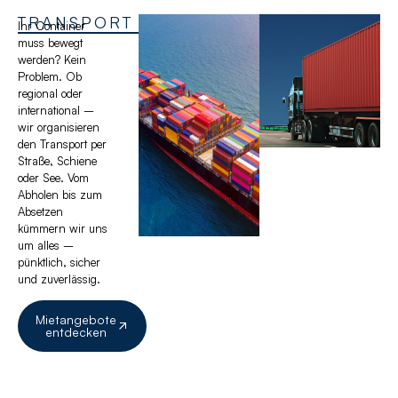
TRANSPORT
Ihr Container
muss bewegt
werden? Kein
Problem. Ob
regional oder
international –
wir organisieren
den Transport per
Straße, Schiene
oder See. Vom
Abholen bis zum
Absetzen
kümmern wir uns
um alles –
pünktlich, sicher
und zuverlässig.
Mietangebote
entdecken