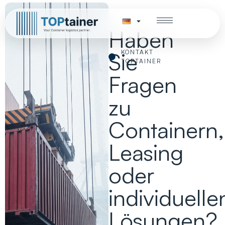
Haben
Sie
KONTAKT
TOPTAINER
Fragen
zu
Containern,
Leasing
oder
individuelle
Lösungen?