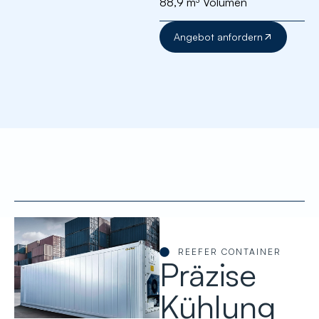
88,9 m³ Volumen
Angebot anfordern
REEFER CONTAINER
Präzise
Kühlung