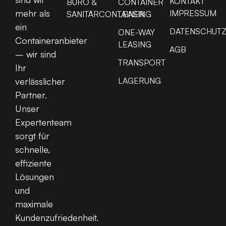
KONTAKT
BÜRO &
CONTAINER
mehr als
IMPRESSUM
SANITÄRCONTAINER
LEASING
ein
DATENSCHUT
ONE-WAY
Containeranbieter
LEASING
AGB
– wir sind
TRANSPORT
Ihr
LAGERUNG
verlässlicher
Partner.
Unser
Expertenteam
sorgt für
schnelle,
effiziente
Lösungen
und
maximale
Kundenzufriedenheit.