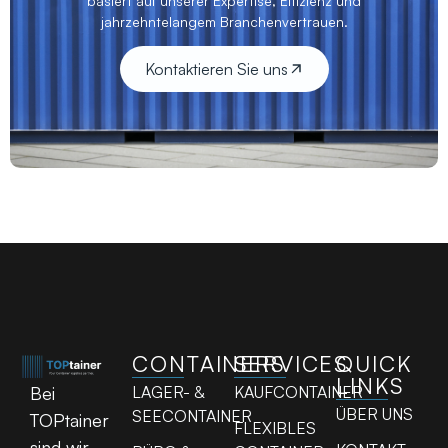
basiert auf unserer Expertise, Effizienz und
jahrzehntelangem Branchenvertrauen.
Kontaktieren Sie uns
CONTAINERS
SERVICES
QUICK
LINKS
LAGER- &
KAUFCONTAINER
Bei
ÜBER UNS
SEECONTAINER
TOPtainer
FLEXIBLES
sind wir