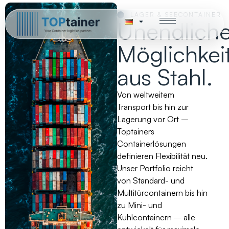
LAGER & SEECONTAINER
Unendlich
Möglichkei
aus Stahl.
Von weltweitem
Transport bis hin zur
Lagerung vor Ort –
Toptainers
Containerlösungen
definieren Flexibilität neu.
Unser Portfolio reicht
von Standard- und
Multitürcontainern bis hin
zu Mini- und
Kühlcontainern – alle