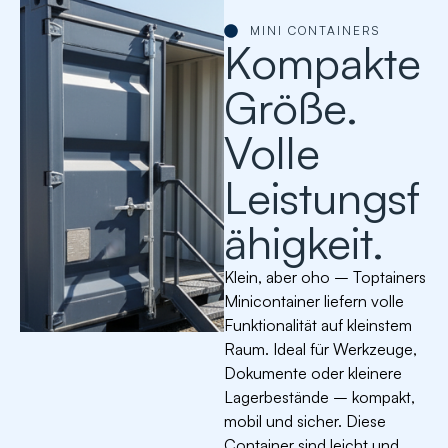
MINI CONTAINERS
Kompakte
Größe.
Volle
Leistungsf
ähigkeit.
Klein, aber oho – Toptainers
Minicontainer liefern volle
Funktionalität auf kleinstem
Raum. Ideal für Werkzeuge,
Dokumente oder kleinere
Lagerbestände – kompakt,
mobil und sicher. Diese
Container sind leicht und