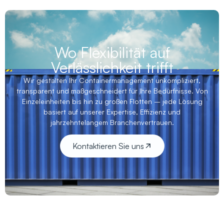
Wo Flexibilität auf
Verlässlichkeit trifft
Wir gestalten Ihr Containermanagement unkompliziert,
transparent und maßgeschneidert für Ihre Bedürfnisse. Von
Einzeleinheiten bis hin zu großen Flotten – jede Lösung
basiert auf unserer Expertise, Effizienz und
jahrzehntelangem Branchenvertrauen.
Kontaktieren Sie uns