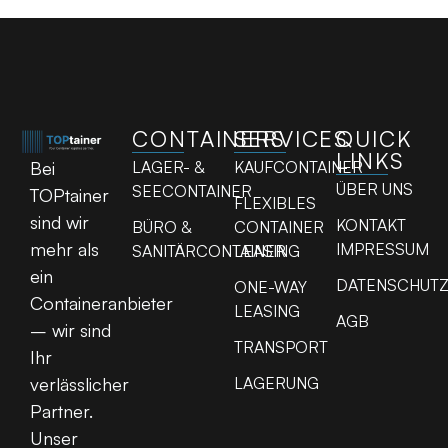
CONTAINERS
SERVICES
QUICK
LINKS
LAGER- &
KAUFCONTAINER
Bei
ÜBER UNS
SEECONTAINER
TOPtainer
FLEXIBLES
sind wir
KONTAKT
BÜRO &
CONTAINER
mehr als
IMPRESSUM
SANITÄRCONTAINER
LEASING
ein
DATENSCHUT
ONE-WAY
Containeranbieter
LEASING
AGB
– wir sind
TRANSPORT
Ihr
LAGERUNG
verlässlicher
Partner.
Unser